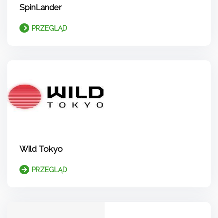
SpinLander
PRZEGLĄD
Wild Tokyo
PRZEGLĄD