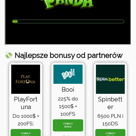
Najlepsze bonusy od partnerów
Booi
225% do
PlayFort
Spinbett
1500$ +
una
er
100FS
Do 1000$ +
6500 PLN i
200FS;
150DS
OTRIMATI
BONUS
OTRIMATI
OTRIMATI