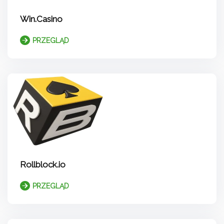
Win.Casino
PRZEGLĄD
Rollblock.io
PRZEGLĄD