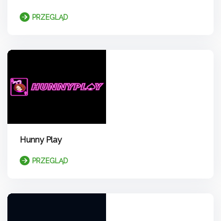
PRZEGLĄD
Hunny Play
PRZEGLĄD