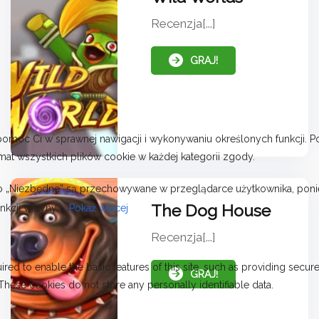
Recenzja[...]
GRAJ!
The Dog House
Recenzja[...]
GRAJ!