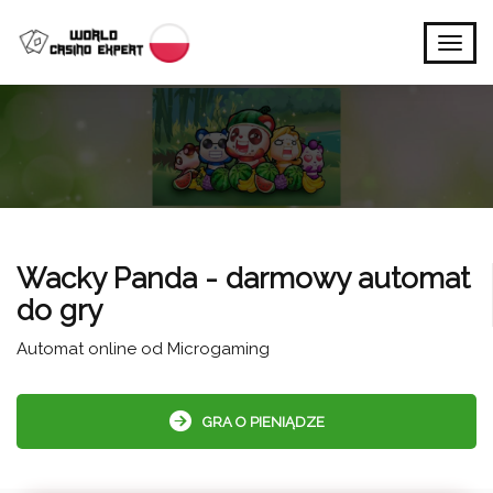
Wacky Panda - darmowy automat
do gry
Automat online od Microgaming
GRA O PIENIĄDZE