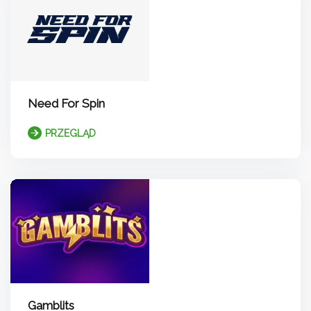
Need For Spin
PRZEGLĄD
Gamblits