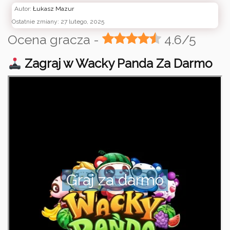
Autor:
Łukasz Mazur
Ostatnie zmiany: 27 lutego, 2025
Ocena gracza -
4.6/5
Zagraj w Wacky Panda Za Darmo
Graj za darmo