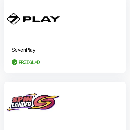
SevenPlay
PRZEGLĄD