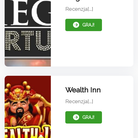
Recenzja[...]
GRAJ!
Wealth Inn
Recenzja[...]
GRAJ!