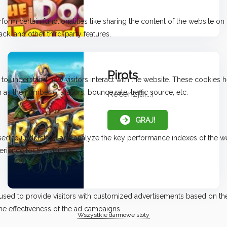
Pirots
Recenzja[...]
GRAJ!
Wszystkie darmowe sloty