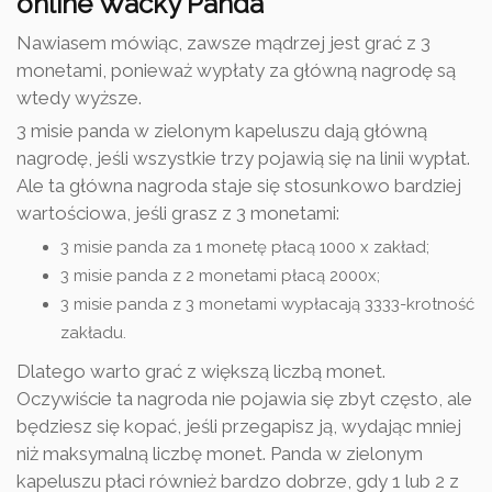
online Wacky Panda
Nawiasem mówiąc, zawsze mądrzej jest grać z 3
monetami, ponieważ wypłaty za główną nagrodę są
wtedy wyższe.
3 misie panda w zielonym kapeluszu dają główną
nagrodę, jeśli wszystkie trzy pojawią się na linii wypłat.
Ale ta główna nagroda staje się stosunkowo bardziej
wartościowa, jeśli grasz z 3 monetami:
3 misie panda za 1 monetę płacą 1000 x zakład;
3 misie panda z 2 monetami płacą 2000x;
3 misie panda z 3 monetami wypłacają 3333-krotność
zakładu.
Dlatego warto grać z większą liczbą monet.
Oczywiście ta nagroda nie pojawia się zbyt często, ale
będziesz się kopać, jeśli przegapisz ją, wydając mniej
niż maksymalną liczbę monet. Panda w zielonym
kapeluszu płaci również bardzo dobrze, gdy 1 lub 2 z