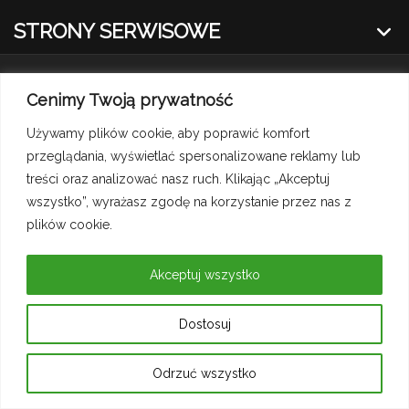
STRONY SERWISOWE
Cenimy Twoją prywatność
HAZARD MOŻE UZALEŻNIAĆ. PROSZĘ, GRAJ ODPOWIEDZIALNIE!
Używamy plików cookie, aby poprawić komfort
Ponieważ naszym celem jest dostarczanie dokładnych i wiarygodnych
przeglądania, wyświetlać spersonalizowane reklamy lub
informacji na temat bezpiecznego hazardu online, wiele linków na stronie
World Casino Expert to linki polecające. Oznacza to, że możemy otrzymać
treści oraz analizować nasz ruch. Klikając „Akceptuj
prowizję, jeśli klikniesz przez takie linki i dokonasz wpłaty. takie linki i
wszystko”, wyrażasz zgodę na korzystanie przez nas z
dokonasz wpłaty. Nie ma to wpływu na warunki jakiegokolwiek bonusu.
plików cookie.
bonusu. Gra w kasynie online powinna być przyjemna. Prosimy o
przestrzeganie zasad odpowiedzialnego hazardu lub skontaktuj się z
infolinią jeśli uważasz, że hazard ma negatywny wpływ na Twoje życie. na
Akceptuj wszystko
Twoje życie. Jeśli zdecydujesz się na grę na prawdziwe pieniądze, graj
tylko kwotą, na utratę której możesz sobie pozwolić. możesz sobie pozwolić
na przegraną i graj tylko w kasynach online o dobrej reputacji. reputacji.
Dostosuj
Przetłumaczono z DeepL.com (wersja darmowa)
Zdecydowanie zalecamy grę w licencjonowanych kasynach, które są
Odrzuć wszystko
autoryzowane przez renomowane organy regulujące hazard online, takie jak
rząd Curacao, Malta Gambling Authority i Gambling Commission, Komisja ds.