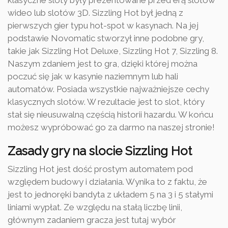
wideo lub slotów 3D. Sizzling Hot był jedną z
pierwszych gier typu hot-spot w kasynach. Na jej
podstawie Novomatic stworzył inne podobne gry,
takie jak Sizzling Hot Deluxe, Sizzling Hot 7, Sizzling 8.
Naszym zdaniem jest to gra, dzięki której można
poczuć się jak w kasynie naziemnym lub hali
automatów. Posiada wszystkie najważniejsze cechy
klasycznych slotów. W rezultacie jest to slot, który
stał się nieusuwalną częścią historii hazardu. W końcu
możesz wypróbować go za darmo na naszej stronie!
Zasady gry na slocie Sizzling Hot
Sizzling Hot jest dość prostym automatem pod
względem budowy i działania. Wynika to z faktu, że
jest to jednoręki bandyta z układem 5 na 3 i 5 stałymi
liniami wypłat. Ze względu na stałą liczbę linii,
głównym zadaniem gracza jest tutaj wybór