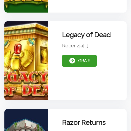
Legacy of Dead
Recenzja[...]
GRAJ!
Razor Returns