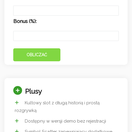
Bonus (%):
Plusy
Kultowy slot z długą historią i prostą
rozgrywką
Dostępny w wersji demo bez rejestracji
Symbol Scatter zapewniający dodatkowe