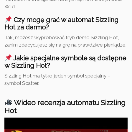
Wild.
Czy mogę grać w automat Sizzling
Hot za darmo?
Tak, możesz wypróbować tryb demo Sizzling Hot,
zanim zdecydujesz się na grę na prawdziwe pieniądze.
Jakie specjalne symbole są dostępne
w Sizzling Hot?
Sizzling Hot ma tylko jeden symbol specjalny –
symbol Scatter.
Wideo recenzja automatu Sizzling
Hot