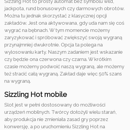
Sizzling Hot to prosty automat bez symbolu wild,
jackpota, rund bonusowych czy darmowych obrotów.
Można tu jednak skorzystać z klasycznej opcji
zakładów. Jest ona aktywowana, gdy uda nam się coś
wygrać na bębnach. W tym momencie możemy
zaryzykować i spróbować zwiększyć swoją wygraną
przynajmniej dwukrotnie. Opcja ta polega na
wylosowaniu karty. Naszym zadaniem jest wskazanie
czy będzie ona czerwona czy czarna. W krótkim
czasie możemy podwoić naszą wygraną, ale możemy
też stracić całą wygraną. Zakład daje więc 50% szans
na wygraną.
Sizzling Hot mobile
Slot jest w pełni dostosowany do możliwości
urządzeń mobilnych. Twórcy dołożyli wielu starań,
aby produkcja nie zmieniała zasad gry poprzez
konwersję, a po uruchomieniu Sizzling Hot na