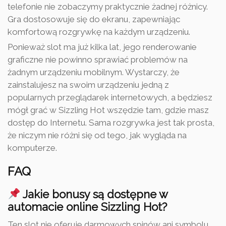
telefonie nie zobaczymy praktycznie żadnej różnicy.
Gra dostosowuje się do ekranu, zapewniając
komfortową rozgrywkę na każdym urządzeniu.
Ponieważ slot ma już kilka lat, jego renderowanie
graficzne nie powinno sprawiać problemów na
żadnym urządzeniu mobilnym. Wystarczy, że
zainstalujesz na swoim urządzeniu jedną z
popularnych przeglądarek internetowych, a będziesz
mógł grać w Sizzling Hot wszędzie tam, gdzie masz
dostęp do Internetu. Sama rozgrywka jest tak prosta,
że niczym nie różni się od tego, jak wygląda na
komputerze.
FAQ
Jakie bonusy są dostępne w
automacie online Sizzling Hot?
Ten slot nie oferuje darmowych spinów ani symbolu