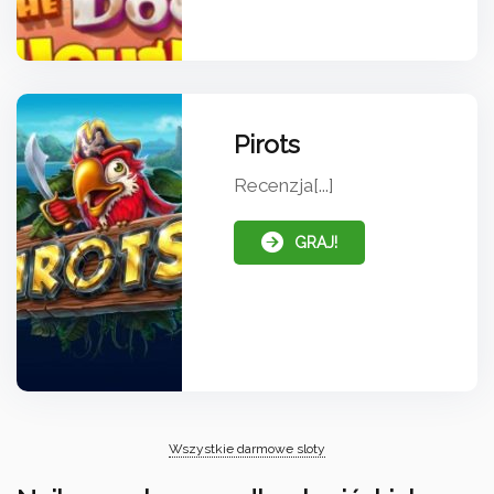
Pirots
Recenzja[...]
GRAJ!
Wszystkie darmowe sloty