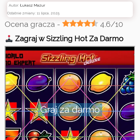
Autor:
Łukasz Mazur
Ostatnie zmiany: 11 lipca, 2025
Ocena gracza -
4.6/10
Zagraj w Sizzling Hot Za Darmo
Graj za darmo