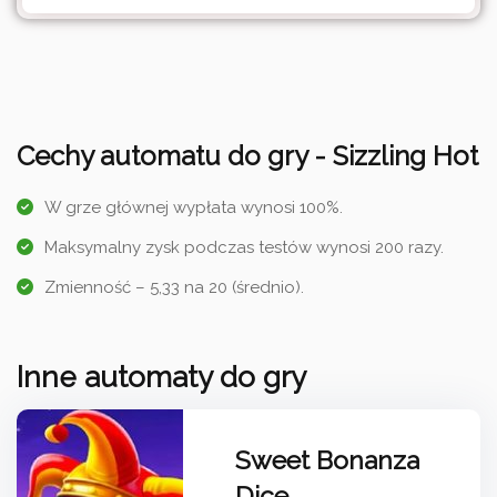
Cechy automatu do gry - Sizzling Hot
W grze głównej wypłata wynosi 100%.
Maksymalny zysk podczas testów wynosi 200 razy.
Zmienność – 5,33 na 20 (średnio).
Inne automaty do gry
Sweet Bonanza
Dice