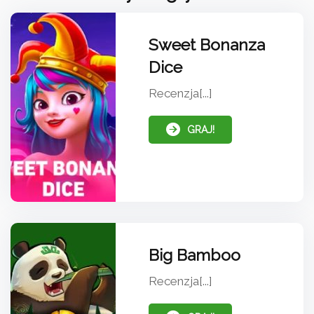
Sweet Bonanza
Dice
Recenzja[...]
GRAJ!
Big Bamboo
Recenzja[...]