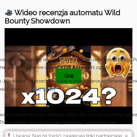
Wideo recenzja automatu Wild
Bounty Showdown
Graj
Uwaga: Nasze treści zawierają linki partnerskie, a