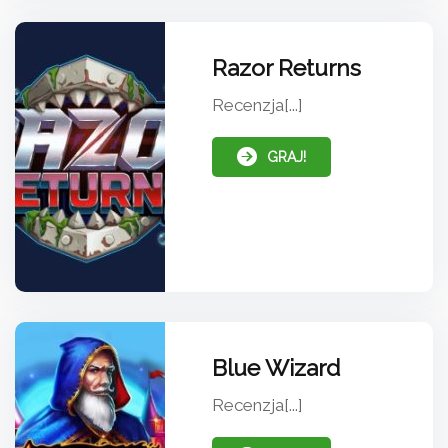
Razor Returns
Recenzja[...]
GRAJ!
Blue Wizard
Recenzja[...]