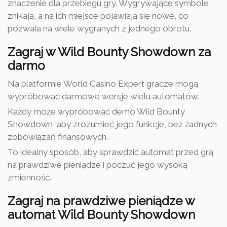
znaczenie dla przebiegu gry. Wygrywające symbole
znikają, a na ich miejsce pojawiają się nowe, co
pozwala na wiele wygranych z jednego obrotu.
Zagraj w Wild Bounty Showdown za
darmo
Na platformie World Casino Expert gracze mogą
wypróbować darmowe wersje wielu automatów.
Każdy może wypróbować demo Wild Bounty
Showdown, aby zrozumieć jego funkcje, bez żadnych
zobowiązań finansowych.
To idealny sposób, aby sprawdzić automat przed grą
na prawdziwe pieniądze i poczuć jego wysoką
zmienność.
Zagraj na prawdziwe pieniądze w
automat Wild Bounty Showdown