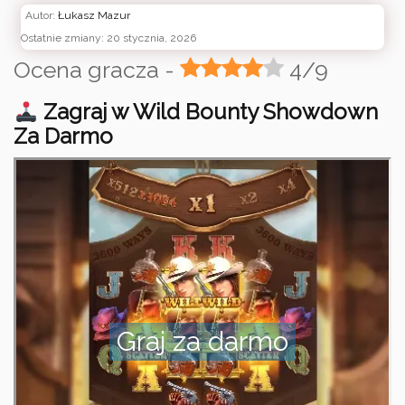
Autor:
Łukasz Mazur
Ostatnie zmiany: 20 stycznia, 2026
Ocena gracza -
4/9
Zagraj w Wild Bounty Showdown
Za Darmo
Graj za darmo