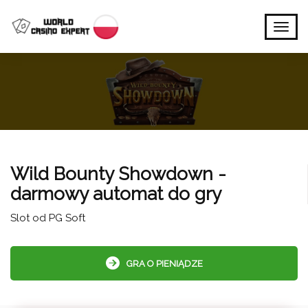
Wild Bounty Showdown -
darmowy automat do gry
Slot od PG Soft
GRA O PIENIĄDZE