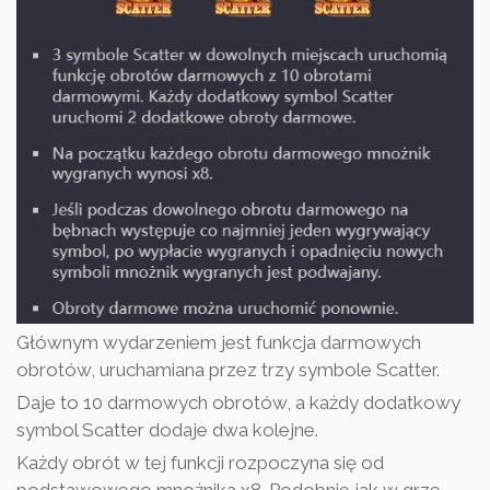
Głównym wydarzeniem jest funkcja darmowych
obrotów, uruchamiana przez trzy symbole Scatter.
Daje to 10 darmowych obrotów, a każdy dodatkowy
symbol Scatter dodaje dwa kolejne.
Każdy obrót w tej funkcji rozpoczyna się od