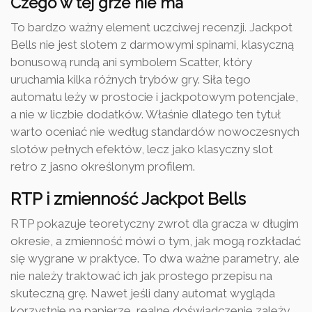
Czego w tej grze nie ma
To bardzo ważny element uczciwej recenzji. Jackpot
Bells nie jest slotem z darmowymi spinami, klasyczną
bonusową rundą ani symbolem Scatter, który
uruchamia kilka różnych trybów gry. Siła tego
automatu leży w prostocie i jackpotowym potencjale,
a nie w liczbie dodatków. Właśnie dlatego ten tytuł
warto oceniać nie według standardów nowoczesnych
slotów pełnych efektów, lecz jako klasyczny slot
retro z jasno określonym profilem.
RTP i zmienność Jackpot Bells
RTP pokazuje teoretyczny zwrot dla gracza w długim
okresie, a zmienność mówi o tym, jak mogą rozkładać
się wygrane w praktyce. To dwa ważne parametry, ale
nie należy traktować ich jak prostego przepisu na
skuteczną grę. Nawet jeśli dany automat wygląda
korzystnie na papierze, realne doświadczenie zależy