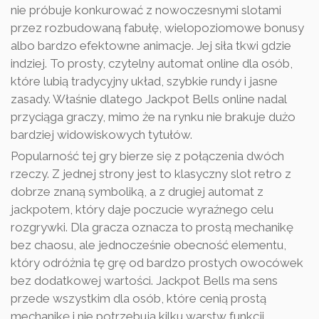
nie próbuje konkurować z nowoczesnymi slotami
przez rozbudowaną fabułę, wielopoziomowe bonusy
albo bardzo efektowne animacje. Jej siła tkwi gdzie
indziej. To prosty, czytelny automat online dla osób,
które lubią tradycyjny układ, szybkie rundy i jasne
zasady. Właśnie dlatego Jackpot Bells online nadal
przyciąga graczy, mimo że na rynku nie brakuje dużo
bardziej widowiskowych tytułów.
Popularność tej gry bierze się z połączenia dwóch
rzeczy. Z jednej strony jest to klasyczny slot retro z
dobrze znaną symboliką, a z drugiej automat z
jackpotem, który daje poczucie wyraźnego celu
rozgrywki. Dla gracza oznacza to prostą mechanikę
bez chaosu, ale jednocześnie obecność elementu,
który odróżnia tę grę od bardzo prostych owocówek
bez dodatkowej wartości. Jackpot Bells ma sens
przede wszystkim dla osób, które cenią prostą
mechanikę i nie potrzebują kilku warstw funkcji