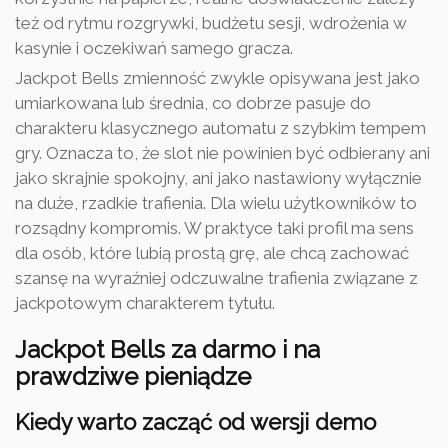
też od rytmu rozgrywki, budżetu sesji, wdrożenia w
kasynie i oczekiwań samego gracza.
Jackpot Bells zmienność zwykle opisywana jest jako
umiarkowana lub średnia, co dobrze pasuje do
charakteru klasycznego automatu z szybkim tempem
gry. Oznacza to, że slot nie powinien być odbierany ani
jako skrajnie spokojny, ani jako nastawiony wyłącznie
na duże, rzadkie trafienia. Dla wielu użytkowników to
rozsądny kompromis. W praktyce taki profil ma sens
dla osób, które lubią prostą grę, ale chcą zachować
szansę na wyraźniej odczuwalne trafienia związane z
jackpotowym charakterem tytułu.
Jackpot Bells za darmo i na
prawdziwe pieniądze
Kiedy warto zacząć od wersji demo