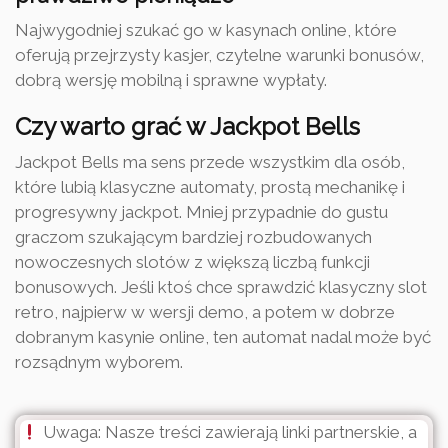
Najwygodniej szukać go w kasynach online, które
oferują przejrzysty kasjer, czytelne warunki bonusów,
dobrą wersję mobilną i sprawne wypłaty.
Czy warto grać w Jackpot Bells
Jackpot Bells ma sens przede wszystkim dla osób,
które lubią klasyczne automaty, prostą mechanikę i
progresywny jackpot. Mniej przypadnie do gustu
graczom szukającym bardziej rozbudowanych
nowoczesnych slotów z większą liczbą funkcji
bonusowych. Jeśli ktoś chce sprawdzić klasyczny slot
retro, najpierw w wersji demo, a potem w dobrze
dobranym kasynie online, ten automat nadal może być
rozsądnym wyborem.
Uwaga: Nasze treści zawierają linki partnerskie, a