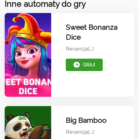
Inne automaty do gry
Sweet Bonanza
Dice
Recenzja[...]
GRAJ!
Big Bamboo
Recenzja[...]