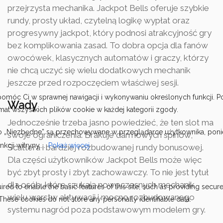
przejrzysta mechanika. Jackpot Bells oferuje szybkie
rundy, prosty układ, czytelną logikę wypłat oraz
progresywny jackpot, który podnosi atrakcyjność gry
bez komplikowania zasad. To dobra opcja dla fanów
owocówek, klasycznych automatów i graczy, którzy
nie chcą uczyć się wielu dodatkowych mechanik
jeszcze przed rozpoczęciem właściwej sesji.
Wady
Jednocześnie trzeba jasno powiedzieć, że ten slot ma
swoje ograniczenia. Brakuje darmowych spinów,
Scattera i bardziej rozbudowanej rundy bonusowej.
Dla części użytkowników Jackpot Bells może więc
być zbyt prosty i zbyt zachowawczy. To nie jest tytuł
dla osób, które szukają nowoczesnych mechanik,
wielu warstw aktywacji i mocno rozbudowanego
systemu nagród poza podstawowym modelem gry.