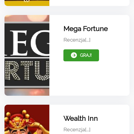
Mega Fortune
Recenzja[...]
GRAJ!
Wealth Inn
Recenzja[...]