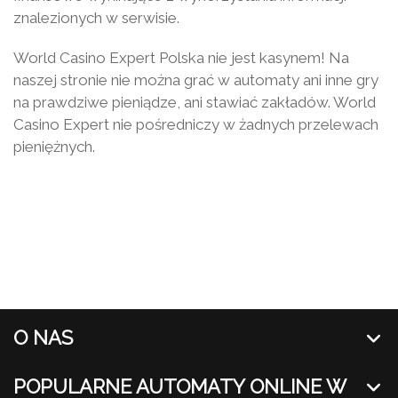
znalezionych w serwisie.
World Casino Expert Polska nie jest kasynem! Na
naszej stronie nie można grać w automaty ani inne gry
na prawdziwe pieniądze, ani stawiać zakładów. World
Casino Expert nie pośredniczy w żadnych przelewach
pieniężnych.
O NAS
POPULARNE AUTOMATY ONLINE W