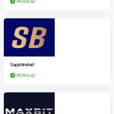
PRZEGLĄD
Sapphirebet
PRZEGLĄD