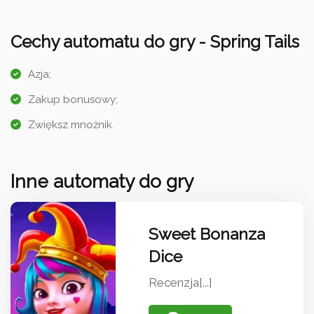
Cechy automatu do gry - Spring Tails
Azja;
Zakup bonusowy;
Zwiększ mnożnik.
Inne automaty do gry
Sweet Bonanza
Dice
Recenzja[...]