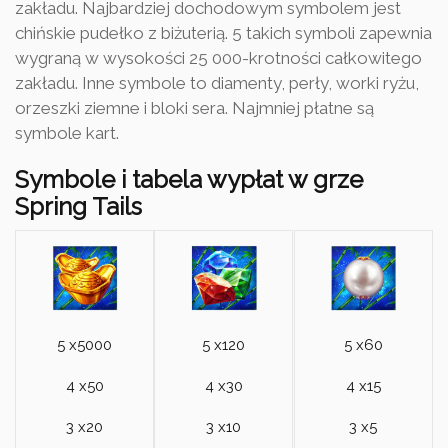
zakładu. Najbardziej dochodowym symbolem jest
chińskie pudełko z biżuterią. 5 takich symboli zapewnia
wygraną w wysokości 25 000-krotności całkowitego
zakładu. Inne symbole to diamenty, perły, worki ryżu,
orzeszki ziemne i bloki sera. Najmniej płatne są
symbole kart.
Symbole i tabela wypłat w grze
Spring Tails
5 x5000
5 x120
5 x60
4 x50
4 x30
4 x15
3 x20
3 x10
3 x5