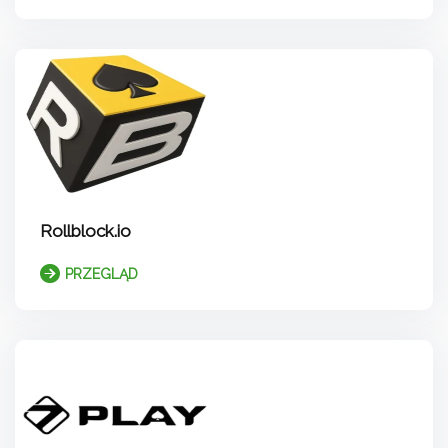
Rollblock.io
PRZEGLĄD