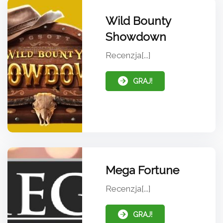
Wild Bounty
Showdown
Recenzja[...]
GRAJ!
Mega Fortune
Recenzja[...]
GRAJ!