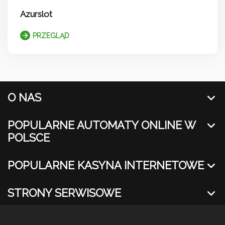
Azurslot
PRZEGLĄD
O NAS
POPULARNE AUTOMATY ONLINE W
POLSCE
POPULARNE KASYNA INTERNETOWE
STRONY SERWISOWE