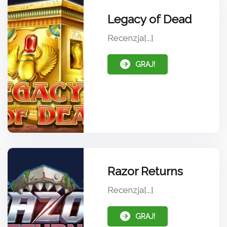
Legacy of Dead
Recenzja[...]
GRAJ!
Razor Returns
Recenzja[...]
GRAJ!