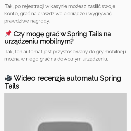
Tak, po rejestracji w kasynie możesz zasilić swoje
konto, grać na prawdziwe pieniądze i wygrywać
prawdziwe nagrody.
Czy mogę grać w Spring Tails na
urządzeniu mobilnym?
Tak, ten automat jest przystosowany do gry mobilnej i
można w niego grać na dowolnym urządzeniu.
Wideo recenzja automatu Spring
Tails