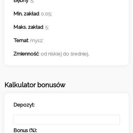
Bębny
: 5;
Min. zakład
: 0,05;
Maks. zakład
: 5;
Temat
: mysz;
Zmienność
: od niskiej do średniej.
Kalkulator bonusów
Depozyt:
Bonus (%):