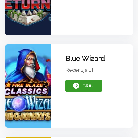
Blue Wizard
Recenzja[...]
GRAJ!