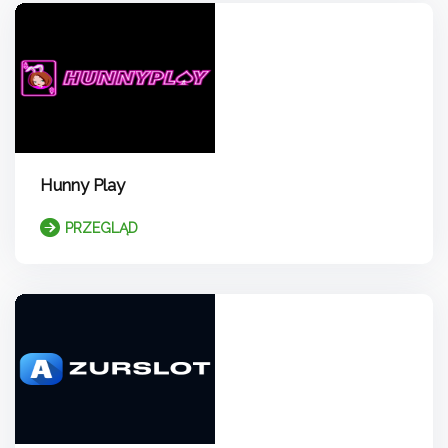
Hunny Play
PRZEGLĄD