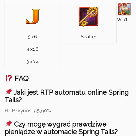
Wild
5 x6
Scatter
4 x1.6
3 x0.4
FAQ
Jaki jest RTP automatu online Spring
Tails?
RTP wynosi 95,90%.
Czy mogę wygrać prawdziwe
pieniądze w automacie Spring Tails?