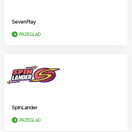
SevenPlay
PRZEGLĄD
SpinLander
PRZEGLĄD