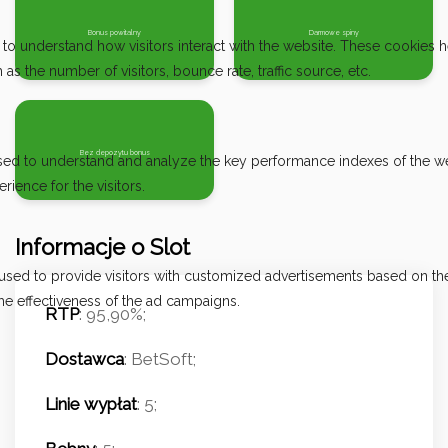
Bonus powitalny
Darmowe spiny
Bez depozytu bonus
Informacje o Slot
RTP
: 95,90%;
Dostawca
: BetSoft;
Linie wypłat
: 5;