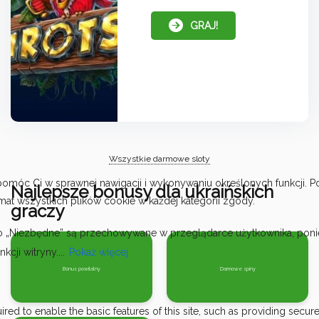
GRAJ!
Wszystkie darmowe sloty
Najlepsze bonusy dla ukraińskich
graczy
Bonus powitalny
Darmowe spiny