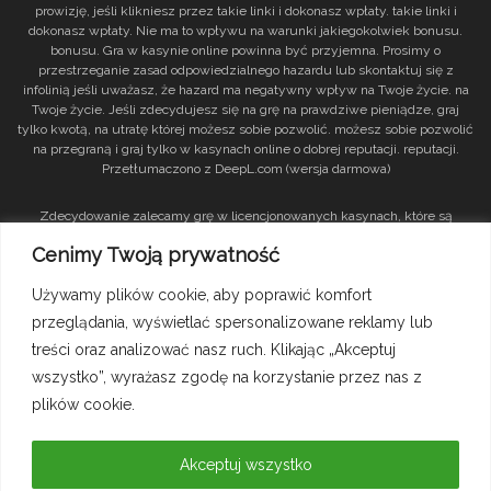
prowizję, jeśli klikniesz przez takie linki i dokonasz wpłaty. takie linki i
dokonasz wpłaty. Nie ma to wpływu na warunki jakiegokolwiek bonusu.
bonusu. Gra w kasynie online powinna być przyjemna. Prosimy o
przestrzeganie zasad odpowiedzialnego hazardu lub skontaktuj się z
infolinią jeśli uważasz, że hazard ma negatywny wpływ na Twoje życie. na
Twoje życie. Jeśli zdecydujesz się na grę na prawdziwe pieniądze, graj
tylko kwotą, na utratę której możesz sobie pozwolić. możesz sobie pozwolić
na przegraną i graj tylko w kasynach online o dobrej reputacji. reputacji.
Przetłumaczono z DeepL.com (wersja darmowa)
Zdecydowanie zalecamy grę w licencjonowanych kasynach, które są
autoryzowane przez renomowane organy regulujące hazard online, takie jak
Cenimy Twoją prywatność
rząd Curacao, Malta Gambling Authority i Gambling Commission, Komisja ds.
regulacji hazardu i loterii. Regulacji Hazardu i Loterii.
Używamy plików cookie, aby poprawić komfort
przeglądania, wyświetlać spersonalizowane reklamy lub
© 2026 World Casino Expert Polska
treści oraz analizować nasz ruch. Klikając „Akceptuj
wszystko”, wyrażasz zgodę na korzystanie przez nas z
plików cookie.
Akceptuj wszystko