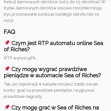
funkcji darmowych obrotów (od 5 do 15 obrotów). W
trybie darmowych obrotów losowe mnożniki mogą
być przyznawane podczas każdego obrotu (do 10
razy).
FAQ
Czym jest RTP automatu online Sea
of Riches?
RTP wynosi 96%.
Czy mogę wygrać prawdziwe
pieniądze w automacie Sea of Riches?
Tak, po rejestracji w kasynie możesz zasilić swoje
konto, grać na prawdziwe pieniądze i wygrywać
prawdziwe nagrody.
Czy mogę grać w Sea of Riches na