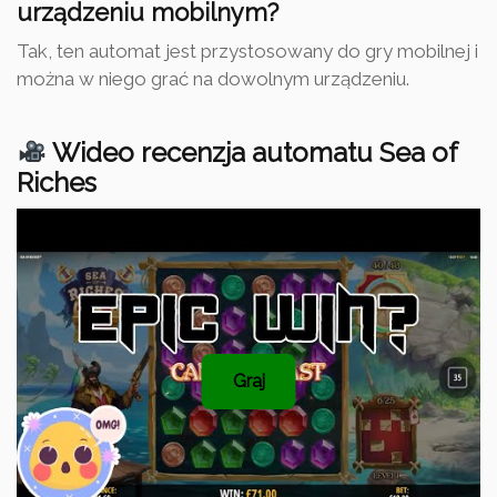
urządzeniu mobilnym?
Tak, ten automat jest przystosowany do gry mobilnej i
można w niego grać na dowolnym urządzeniu.
Wideo recenzja automatu Sea of
Riches
Graj