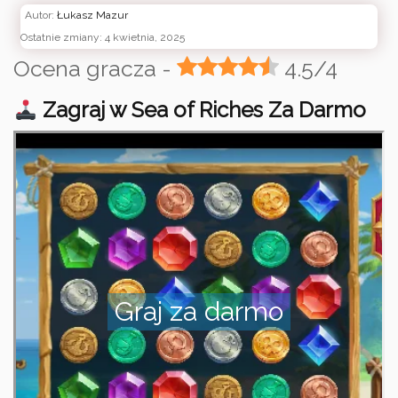
Autor:
Łukasz Mazur
Ostatnie zmiany: 4 kwietnia, 2025
Ocena gracza -
4.5/4
Zagraj w Sea of Riches Za Darmo
Graj za darmo