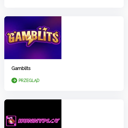
Gamblits
PRZEGLĄD