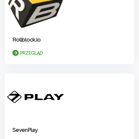
Rollblock.io
PRZEGLĄD
SevenPlay