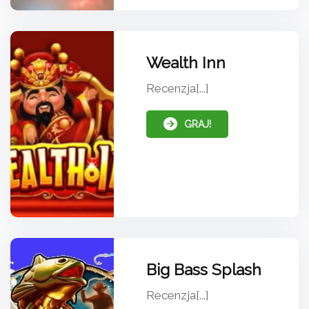
Wealth Inn
Recenzja[...]
GRAJ!
Big Bass Splash
Recenzja[...]