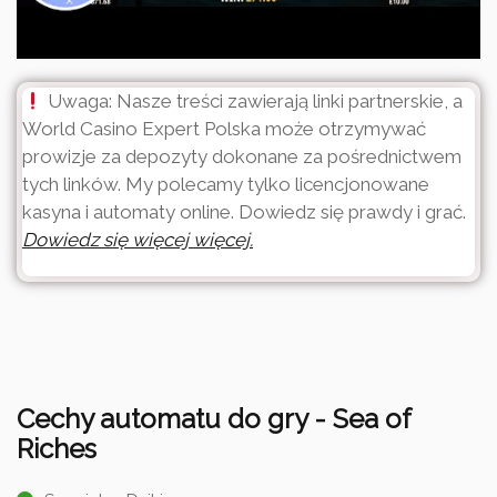
Uwaga: Nasze treści zawierają linki partnerskie, a
World Casino Expert Polska może otrzymywać
prowizje za depozyty dokonane za pośrednictwem
tych linków. My polecamy tylko licencjonowane
kasyna i automaty online. Dowiedz się prawdy i grać.
Dowiedz się więcej więcej.
Cechy automatu do gry - Sea of
Riches