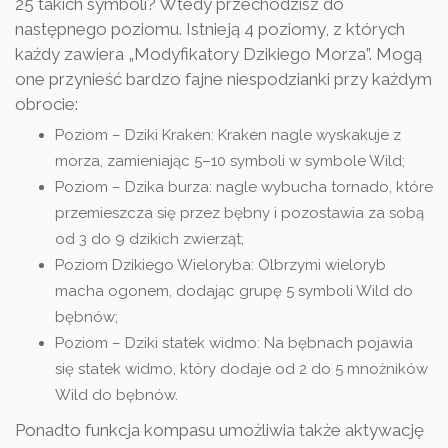
25 takich symboli? Wtedy przechodzisz do
następnego poziomu. Istnieją 4 poziomy, z których
każdy zawiera „Modyfikatory Dzikiego Morza”. Mogą
one przynieść bardzo fajne niespodzianki przy każdym
obrocie:
Poziom – Dziki Kraken: Kraken nagle wyskakuje z
morza, zamieniając 5–10 symboli w symbole Wild;
Poziom – Dzika burza: nagle wybucha tornado, które
przemieszcza się przez bębny i pozostawia za sobą
od 3 do 9 dzikich zwierząt;
Poziom Dzikiego Wieloryba: Olbrzymi wieloryb
macha ogonem, dodając grupę 5 symboli Wild do
bębnów;
Poziom – Dziki statek widmo: Na bębnach pojawia
się statek widmo, który dodaje od 2 do 5 mnożników
Wild do bębnów.
Ponadto funkcja kompasu umożliwia także aktywację