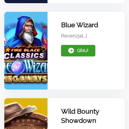
Blue Wizard
Recenzja[...]
GRAJ!
Wild Bounty
Showdown