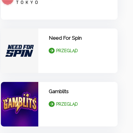
Need For Spin
PRZEGLĄD
Gamblits
PRZEGLĄD