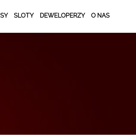
SY
SLOTY
DEWELOPERZY
O NAS