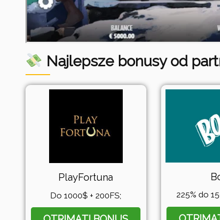
Najlepsze bonusy od par
B
PlayFortuna
225% do 15
Do 1000$ + 200FS;
OTRIMA
OTRIMATI BONUS