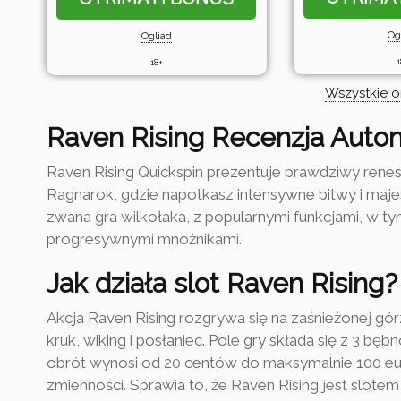
Og
Ogliad
1
18+
Wszystkie o
Raven Rising Recenzja Auto
Raven Rising Quickspin prezentuje prawdziwy rene
Ragnarok, gdzie napotkasz intensywne bitwy i maje
zwana gra wilkołaka, z popularnymi funkcjami, w
progresywnymi mnożnikami.
Jak działa slot Raven Rising?
Akcja Raven Rising rozgrywa się na zaśnieżonej gór
kruk, wiking i posłaniec. Pole gry składa się z 3 bęb
obrót wynosi od 20 centów do maksymalnie 100 euro
zmienności. Sprawia to, że Raven Rising jest slotem