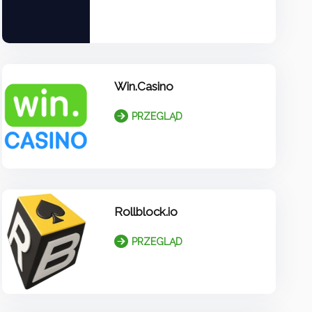
Win.Casino
PRZEGLĄD
Rollblock.io
PRZEGLĄD