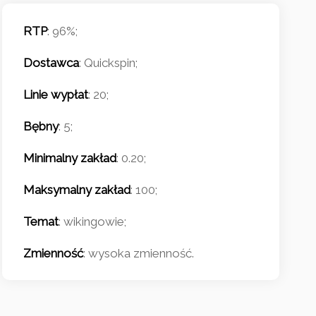
RTP
: 96%;
Dostawca
: Quickspin;
Linie wypłat
: 20;
Bębny
: 5;
Minimalny zakład
: 0.20;
Maksymalny zakład
: 100;
Temat
: wikingowie;
Zmienność
: wysoka zmienność.