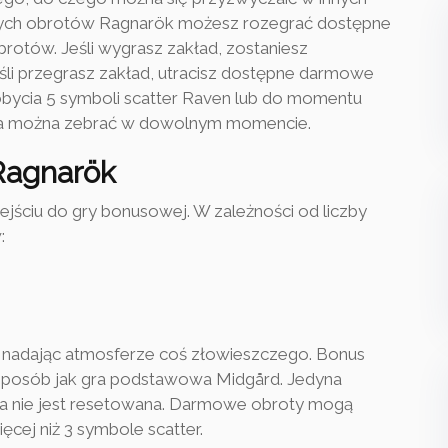
ych obrotów Ragnarök możesz rozegrać dostępne
otów. Jeśli wygrasz zakład, zostaniesz
i przegrasz zakład, utracisz dostępne darmowe
ycia 5 symboli scatter Raven lub do momentu
ruka można zebrać w dowolnym momencie.
Ragnarök
ejściu do gry bonusowej. W zależności od liczby
:
, nadając atmosferze coś złowieszczego. Bonus
posób jak gra podstawowa Midgård. Jedyna
ka nie jest resetowana. Darmowe obroty mogą
cej niż 3 symbole scatter.