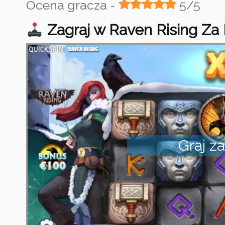
Ocena gracza -
5/5
Zagraj w Raven Rising Za
Graj z