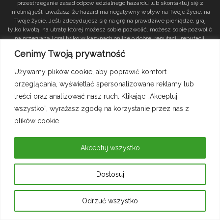
przestrzeganie zasad odpowiedzialnego hazardu lub skontaktuj się z
infolinią jeśli uważasz, że hazard ma negatywny wpływ na Twoje życie. na
Twoje życie. Jeśli zdecydujesz się na grę na prawdziwe pieniądze, graj
tylko kwotą, na utratę której możesz sobie pozwolić. możesz sobie pozwolić
na przegraną i graj tylko w kasynach online o dobrej reputacji. reputacji.
Przetłumaczono z DeepL.com (wersja darmowa)
Cenimy Twoją prywatność
Zdecydowanie zalecamy grę w licencjonowanych kasynach, które są
Używamy plików cookie, aby poprawić komfort
autoryzowane przez renomowane organy regulujące hazard online, takie jak
przeglądania, wyświetlać spersonalizowane reklamy lub
rząd Curacao, Malta Gambling Authority i Gambling Commission, Komisja ds.
regulacji hazardu i loterii. Regulacji Hazardu i Loterii.
treści oraz analizować nasz ruch. Klikając „Akceptuj
wszystko”, wyrażasz zgodę na korzystanie przez nas z
© 2026 World Casino Expert Polska
plików cookie.
Akceptuj wszystko
Dostosuj
Odrzuć wszystko