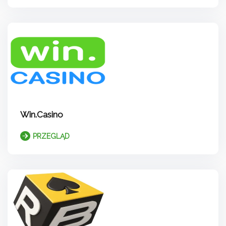
Win.Casino
PRZEGLĄD