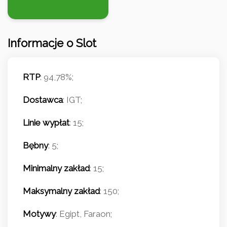
Informacje o Slot
RTP
: 94,78%;
Dostawca
: IGT;
Linie wypłat
: 15;
Bębny
: 5;
Minimalny zakład
: 15;
Maksymalny zakład
: 150;
Motywy
: Egipt, Faraon;