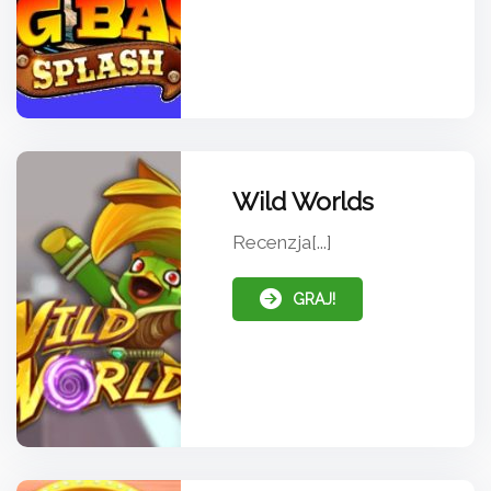
Wild Worlds
Recenzja[...]
GRAJ!