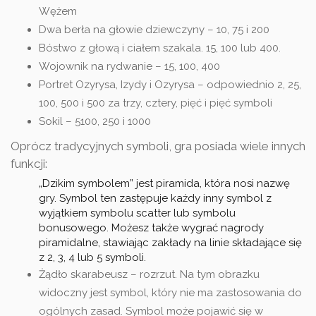
Wężem
Dwa berła na głowie dziewczyny – 10, 75 i 200
Bóstwo z głową i ciałem szakala. 15, 100 lub 400.
Wojownik na rydwanie – 15, 100, 400
Portret Ozyrysa, Izydy i Ozyrysa – odpowiednio 2, 25,
100, 500 i 500 za trzy, cztery, pięć i pięć symboli
Sokil – 5100, 250 i 1000
Oprócz tradycyjnych symboli, gra posiada wiele innych
funkcji:
„Dzikim symbolem” jest piramida, która nosi nazwę
gry. Symbol ten zastępuje każdy inny symbol z
wyjątkiem symbolu scatter lub symbolu
bonusowego. Możesz także wygrać nagrody
piramidalne, stawiając zakłady na linie składające się
z 2, 3, 4 lub 5 symboli.
Żądło skarabeusz – rozrzut. Na tym obrazku
widoczny jest symbol, który nie ma zastosowania do
ogólnych zasad. Symbol może pojawić się w