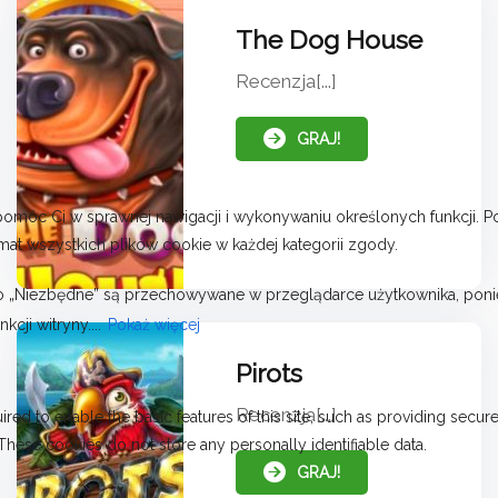
The Dog House
Recenzja[...]
GRAJ!
Pirots
Recenzja[...]
GRAJ!