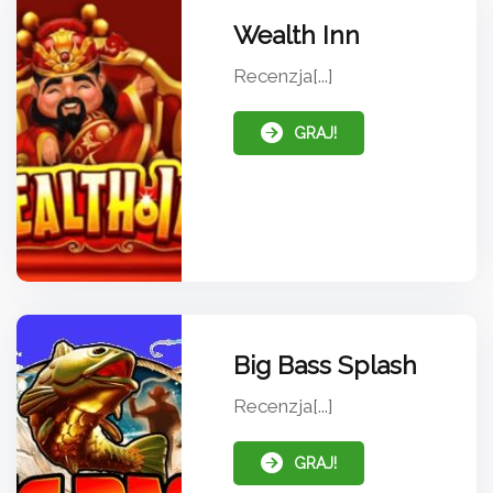
Wealth Inn
Recenzja[...]
GRAJ!
Big Bass Splash
Recenzja[...]
GRAJ!