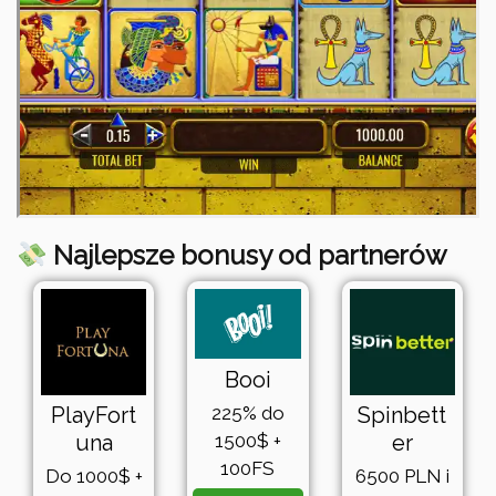
Najlepsze bonusy od partnerów
Booi
225% do
PlayFort
Spinbett
1500$ +
una
er
100FS
Do 1000$ +
6500 PLN i