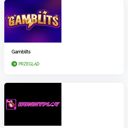
Gamblits
PRZEGLĄD