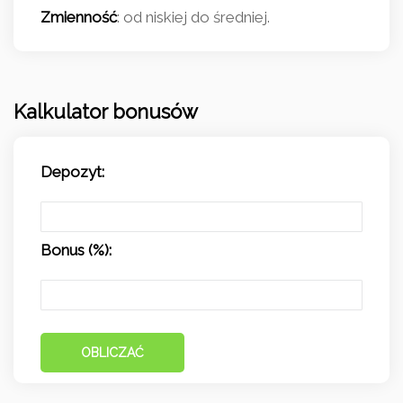
Zmienność
: od niskiej do średniej.
Kalkulator bonusów
Depozyt:
Bonus (%):