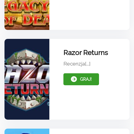
Razor Returns
Recenzja[...]
GRAJ!