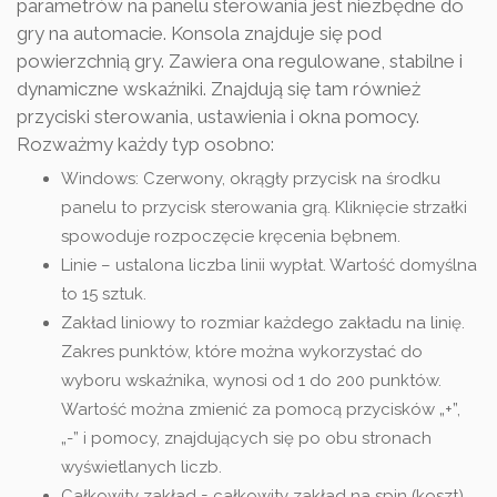
parametrów na panelu sterowania jest niezbędne do
gry na automacie. Konsola znajduje się pod
powierzchnią gry. Zawiera ona regulowane, stabilne i
dynamiczne wskaźniki. Znajdują się tam również
przyciski sterowania, ustawienia i okna pomocy.
Rozważmy każdy typ osobno:
Windows: Czerwony, okrągły przycisk na środku
panelu to przycisk sterowania grą. Kliknięcie strzałki
spowoduje rozpoczęcie kręcenia bębnem.
Linie – ustalona liczba linii wypłat. Wartość domyślna
to 15 sztuk.
Zakład liniowy to rozmiar każdego zakładu na linię.
Zakres punktów, które można wykorzystać do
wyboru wskaźnika, wynosi od 1 do 200 punktów.
Wartość można zmienić za pomocą przycisków „+”,
„-” i pomocy, znajdujących się po obu stronach
wyświetlanych liczb.
Całkowity zakład = całkowity zakład na spin (koszt).