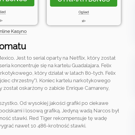
liad
Ogliad
8+
18+
nline Kasyno
tomatu
ico. Jest to serial oparty na Netflix, który został
ia koncentruje się na kartelu Guadalajara. Felix
kotykowego, który działał w latach 80-tych. Felix
ciec chrzestny”). Koniec kartelu narkotykowego
ry został oskarżony o zabicie Enrique Camareny,
zystko. Od wysokiej jakości grafiki po ciekawe
i pociskami i losową grafiką. Jedyną wadą Narcos był
ność stawki. Red Tiger rekompensuje tę wadę
wygrać nawet 10 486-krotność stawki.