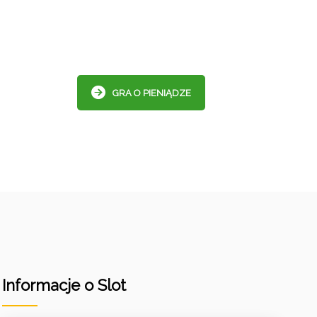
GRA O PIENIĄDZE
Informacje o Slot