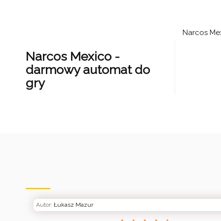
Narcos Mex
Narcos Mexico -
darmowy automat do
gry
Autor:
Łukasz Mazur