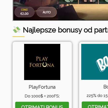
Najlepsze bonusy od par
B
PlayFortuna
225% do 15
Do 1000$ + 200FS;
OTRIMA
OTRIMATI BONUS