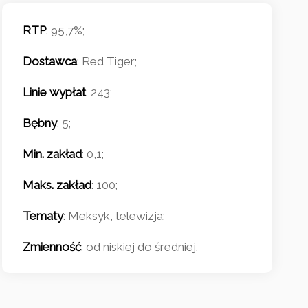
RTP
: 95,7%;
Dostawca
: Red Tiger;
Linie wypłat
: 243;
Bębny
: 5;
Min. zakład
: 0,1;
Maks. zakład
: 100;
Tematy
: Meksyk, telewizja;
Zmienność
: od niskiej do średniej.