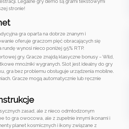
estracji. Legalne gry demo są grami tekstowymi
ej stronie!
net
adycyjna gra oparta na dobrze znanym i
anie oferuje graczom pięć obracających się
a rundę wynosi nieco poniżej 95% RTP.
rtowej gry. Gracze znajdą klasyczne bonusy – Wild,
tkowe mnożniki wygranych. Slot jest idealny do gry
u, gra bez problemu obsługuje urządzenia mobilne.
niach. Gracze mogą automatycznie lub ręcznie
nstrukcje
lasycznych zasad, ale z nieco odmłodzonym
 to gra owocowa, ale z zupełnie innymi ikonami i
ty planet kosmicznych i ikony związane z