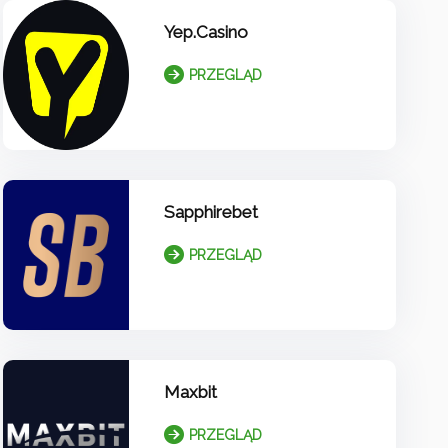
Yep.Casino
PRZEGLĄD
Sapphirebet
PRZEGLĄD
Maxbit
PRZEGLĄD