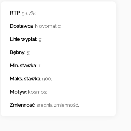
RTP
: 93,7%;
Dostawca
: Novomatic;
Linie wypłat
: 9;
Bębny
: 5;
Min. stawka
: 1;
Maks. stawka
: 900;
Motyw
: kosmos;
Zmienność
: średnia zmienność.