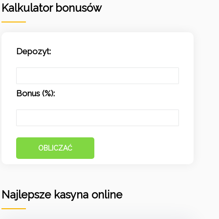
Kalkulator bonusów
Depozyt:
Bonus (%):
Najlepsze kasyna online