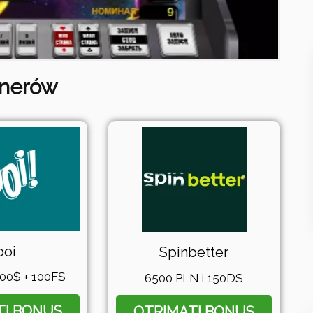
tnerów
ooi
Spinbetter
00$ + 100FS
6500 PLN i 150DS
TI BONUS
OTRIMATI BONUS