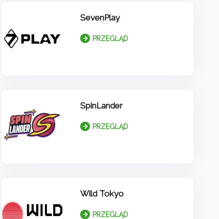
SevenPlay
PRZEGLĄD
SpinLander
PRZEGLĄD
Wild Tokyo
PRZEGLĄD