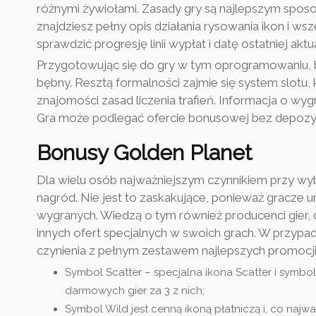
różnymi żywiołami. Zasady gry są najlepszym sposob
znajdziesz pełny opis działania rysowania ikon i 
sprawdzić progresję linii wypłat i datę ostatniej aktua
Przygotowując się do gry w tym oprogramowaniu, b
bębny. Resztą formalności zajmie się system slotu, 
znajomości zasad liczenia trafień. Informacja o wy
Gra może podlegać ofercie bonusowej bez depozy
Bonusy Golden Planet
Dla wielu osób najważniejszym czynnikiem przy wyb
nagród. Nie jest to zaskakujące, ponieważ gracze u
wygranych. Wiedzą o tym również producenci gier, 
innych ofert specjalnych w swoich grach. W przypa
czynienia z pełnym zestawem najlepszych promocji 
Symbol Scatter – specjalna ikona Scatter i symbo
darmowych gier za 3 z nich;
Symbol Wild jest cenną ikoną płatniczą i, co naj