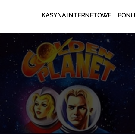
KASYNA INTERNETOWE
BONU