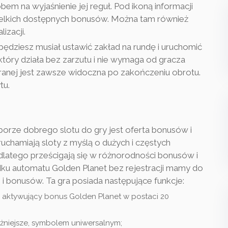
em na wyjaśnienie jej reguł. Pod ikoną informacji
wszelkich dostępnych bonusów. Można tam również
lizacji.
ędziesz musiał ustawić zakład na rundę i uruchomić
który działa bez zarzutu i nie wymaga od gracza
granej jest zawsze widoczna po zakończeniu obrotu.
tu.
orze dobrego slotu do gry jest oferta bonusów i
ruchamiają sloty z myślą o dużych i częstych
dlatego prześcigają się w różnorodności bonusów i
dku automatu Golden Planet bez rejestracji mamy do
i bonusów. Ta gra posiada następujące funkcje:
l aktywujący bonus Golden Planet w postaci 20
ważniejsze, symbolem uniwersalnym;