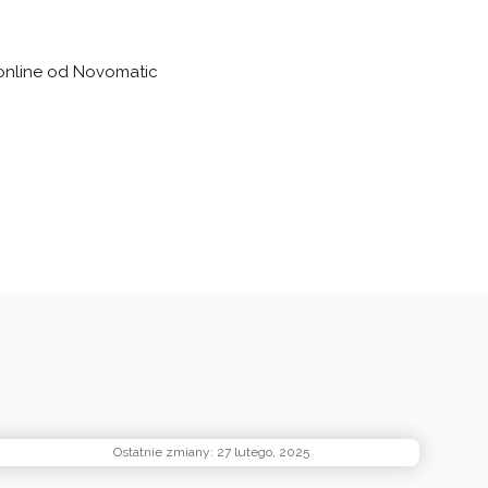
online od Novomatic
Ostatnie zmiany: 27 lutego, 2025