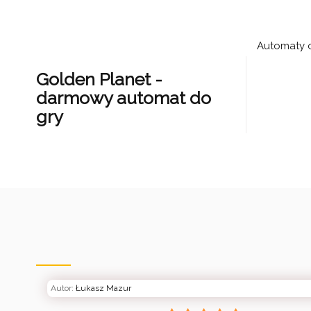
Automaty 
Golden Planet -
darmowy automat do
gry
Autor:
Łukasz Mazur