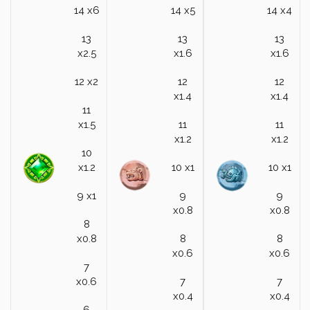
14 x6
14 x5
14 x4
13
13
13
x2.5
x1.6
x1.6
12 x2
12
12
x1.4
x1.4
11
x1.5
11
11
x1.2
x1.2
10
x1.2
10 x1
10 x1
9 x1
9
9
x0.8
x0.8
8
x0.8
8
8
x0.6
x0.6
7
x0.6
7
7
x0.4
x0.4
6