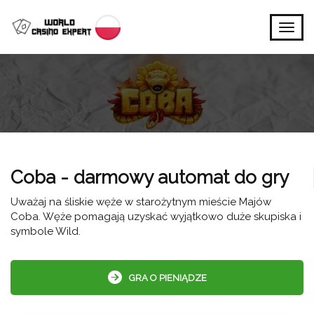
Coba - darmowy automat do gry
Uważaj na śliskie węże w starożytnym mieście Majów
Coba. Węże pomagają uzyskać wyjątkowo duże skupiska i
symbole Wild.
GRA O PIENIĄDZE