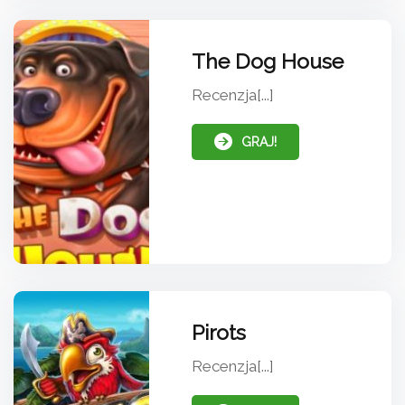
The Dog House
Recenzja[...]
GRAJ!
Pirots
Recenzja[...]