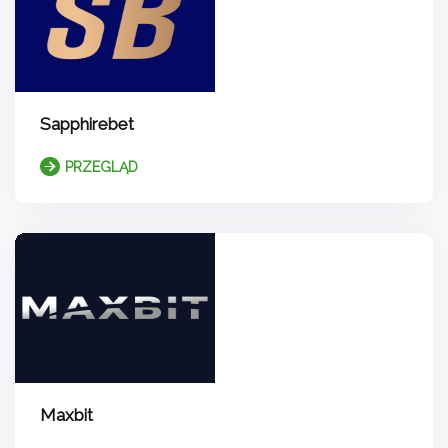
Sapphirebet
PRZEGLĄD
Maxbit