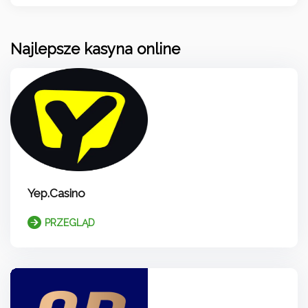
Najlepsze kasyna online
Yep.Casino
PRZEGLĄD