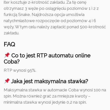
iter kosztuje 2-krotność zakładu. Za tę cenę
otrzymasz 3 węże po osiągnięciu poziomów 1 i 2 z
funkcją Snake. Najdroższa opcja umożliwia
natychmiastowe rozpoczęcie od poziomów 4 i 6
węży. W tym celu należy zapłacić ponad 500-krotność
zakładu.
FAQ
Co to jest RTP automatu online
Coba?
RTP wynosi 95%.
Jaka jest maksymalna stawka?
Maksymalna stawka w automacie Coba wynosi 100 na
spin. Można również grać za mniejsze kwoty –
minimalna stawka wynosi jedynie 0,2 na spin.