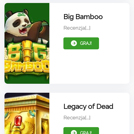
Big Bamboo
Recenzja[...]
GRAJ!
Legacy of Dead
Recenzja[...]
GRAJ!