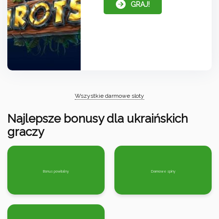
GRAJ!
Wszystkie darmowe sloty
Najlepsze bonusy dla ukraińskich
graczy
Bonus powitalny
Darmowe spiny