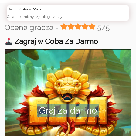
Autor:
Łukasz Mazur
Ostatnie zmiany: 27 lutego, 2025
Ocena gracza -
5/5
Zagraj w Coba Za Darmo
Graj za darmo