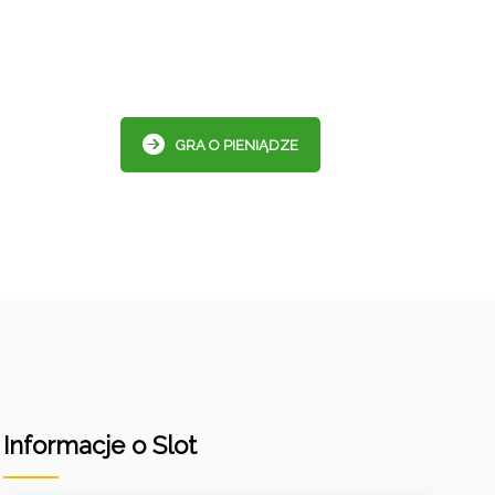
GRA O PIENIĄDZE
Informacje o Slot