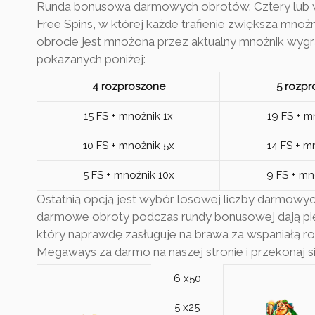
Runda bonusowa darmowych obrotów. Cztery lub w
Free Spins, w której każde trafienie zwiększa mno
obrocie jest mnożona przez aktualny mnożnik wygr
pokazanych poniżej:
4 rozproszone
5 rozp
15 FS + mnożnik 1x
19 FS + m
10 FS + mnożnik 5x
14 FS + m
5 FS + mnożnik 10x
9 FS + mn
Ostatnią opcją jest wybór losowej liczby darmowy
darmowe obroty podczas rundy bonusowej dają pi
który naprawdę zasługuje na brawa za wspaniałą ro
Megaways za darmo na naszej stronie i przekonaj s
6 x50
5 x25