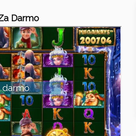
 Za Darmo
a darmo