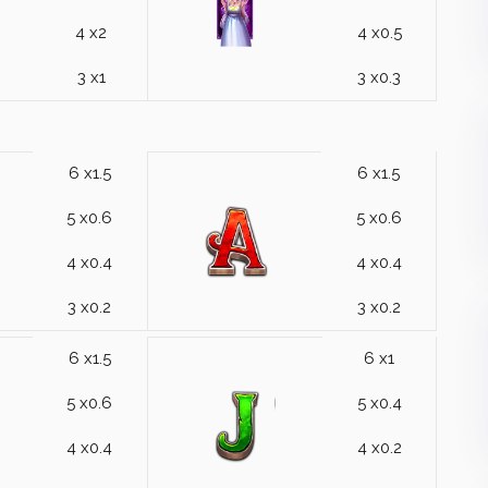
4 x2
4 x0.5
3 x1
3 x0.3
6 x1.5
6 x1.5
5 x0.6
5 x0.6
4 x0.4
4 x0.4
3 x0.2
3 x0.2
6 x1.5
6 x1
5 x0.6
5 x0.4
4 x0.4
4 x0.2