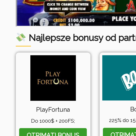
Najlepsze bonusy od par
B
PlayFortuna
225% do 15
Do 1000$ + 200FS;
OTRIMA
OTRIMATI BONUS