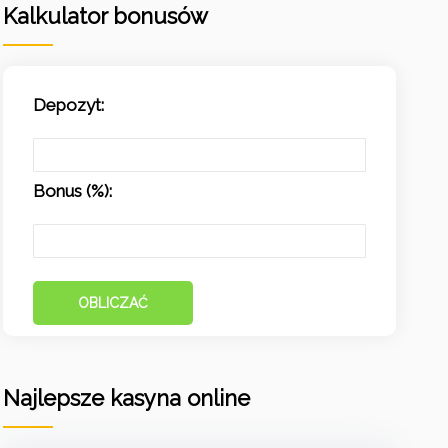
Kalkulator bonusów
Depozyt:
Bonus (%):
Najlepsze kasyna online