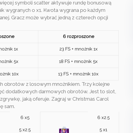
ięcej symboli scatter aktywuje rundę bonusową
żnik wygranych o x1. Kwota wygrana po każdym
anej. Gracz może wybrać jedną z czterech opcji
roszone
6 rozproszone
nożnik 1x
23 FS + mnożnik 1x
nożnik 5x
18 FS + mnożnik 5x
ożnik 10x
13 FS + mnożnik 10x
ch obrotów z losowym mnożnikiem. Trzy kolejne
ęć dodatkowych darmowych obrotów. Jest to slot,
zgrywkę, jaką oferuje. Zagraj w Christmas Carol
ię sam.
6 x5
6 x2.5
5 x2.5
5 x1