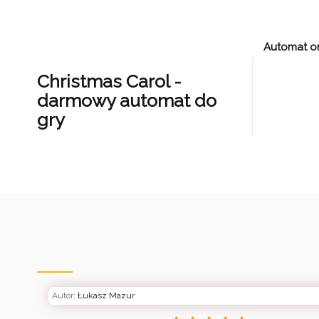
Automat on
Christmas Carol -
darmowy automat do
gry
Autor:
Łukasz Mazur