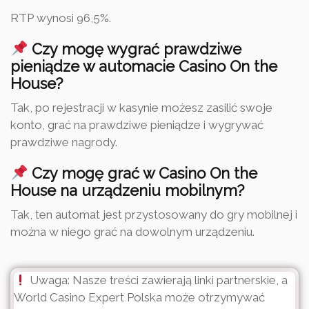
RTP wynosi 96,5%.
Czy mogę wygrać prawdziwe
pieniądze w automacie Casino On the
House?
Tak, po rejestracji w kasynie możesz zasilić swoje
konto, grać na prawdziwe pieniądze i wygrywać
prawdziwe nagrody.
Czy mogę grać w Casino On the
House na urządzeniu mobilnym?
Tak, ten automat jest przystosowany do gry mobilnej i
można w niego grać na dowolnym urządzeniu.
Uwaga: Nasze treści zawierają linki partnerskie, a
World Casino Expert Polska może otrzymywać