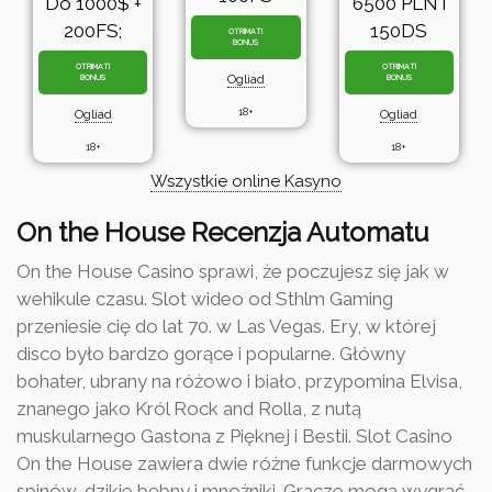
Do 1000$ +
6500 PLN i
200FS;
150DS
OTRIMATI
BONUS
OTRIMATI
OTRIMATI
Ogliad
BONUS
BONUS
18+
Ogliad
Ogliad
18+
18+
Wszystkie online Kasyno
On the House Recenzja Automatu
On the House Casino sprawi, że poczujesz się jak w
wehikule czasu. Slot wideo od Sthlm Gaming
przeniesie cię do lat 70. w Las Vegas. Ery, w której
disco było bardzo gorące i popularne. Główny
bohater, ubrany na różowo i biało, przypomina Elvisa,
znanego jako Król Rock and Rolla, z nutą
muskularnego Gastona z Pięknej i Bestii. Slot Casino
On the House zawiera dwie różne funkcje darmowych
spinów, dzikie bębny i mnożniki. Gracze mogą wygrać