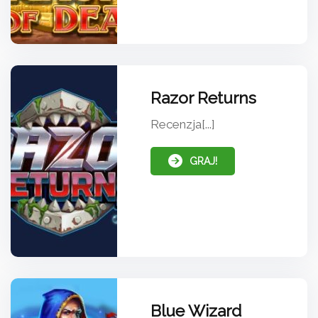
Razor Returns
Recenzja[...]
GRAJ!
Blue Wizard