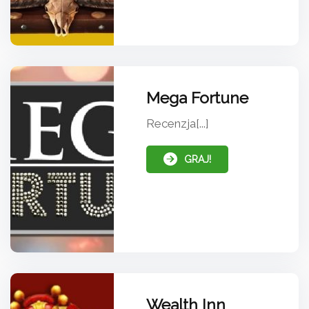
Mega Fortune
Recenzja[...]
GRAJ!
Wealth Inn