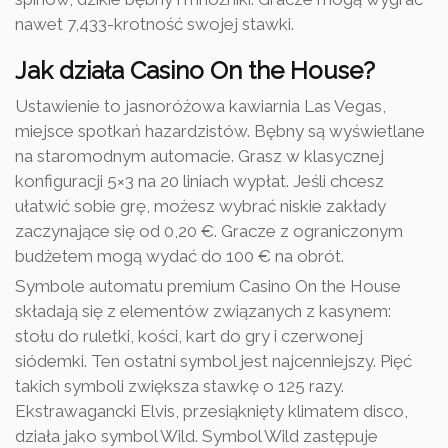
nawet 7,433-krotność swojej stawki.
Jak działa Casino On the House?
Ustawienie to jasnoróżowa kawiarnia Las Vegas,
miejsce spotkań hazardzistów. Bębny są wyświetlane
na staromodnym automacie. Grasz w klasycznej
konfiguracji 5×3 na 20 liniach wypłat. Jeśli chcesz
ułatwić sobie grę, możesz wybrać niskie zakłady
zaczynające się od 0,20 €. Gracze z ograniczonym
budżetem mogą wydać do 100 € na obrót.
Symbole automatu premium Casino On the House
składają się z elementów związanych z kasynem:
stołu do ruletki, kości, kart do gry i czerwonej
siódemki. Ten ostatni symbol jest najcenniejszy. Pięć
takich symboli zwiększa stawkę o 125 razy.
Ekstrawagancki Elvis, przesiąknięty klimatem disco,
działa jako symbol Wild. Symbol Wild zastępuje