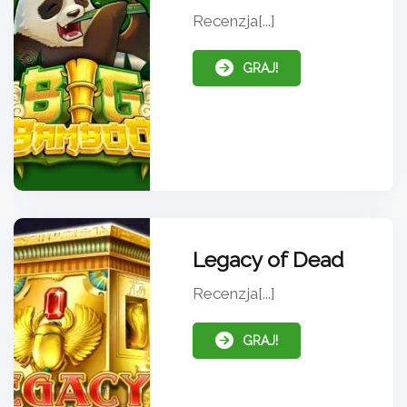
Recenzja[...]
GRAJ!
Legacy of Dead
Recenzja[...]
GRAJ!