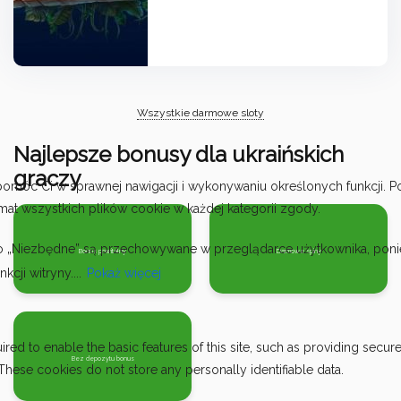
Wszystkie darmowe sloty
Najlepsze bonusy dla ukraińskich
graczy
Bonus powitalny
Darmowe spiny
Bez depozytu bonus