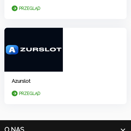
PRZEGLĄD
Azurslot
PRZEGLĄD
O NAS