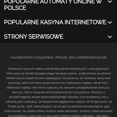
POPULARNE AUTOMATY ONLINE W
POLSCE
POPULARNE KASYNA INTERNETOWE
STRONY SERWISOWE
HAZARD MOŻE UZALEŻNIAĆ. PROSZĘ, GRAJ ODPOWIEDZIALNIE!
Ponieważ naszym celem jest dostarczanie dokładnych i wiarygodnych
informacji na temat bezpiecznego hazardu online, wiele linków na stronie
World Casino Expert to linki polecające. Oznacza to, że możemy otrzymać
prowizję, jeśli klikniesz przez takie linki i dokonasz wpłaty. takie linki i
dokonasz wpłaty. Nie ma to wpływu na warunki jakiegokolwiek bonusu.
bonusu. Gra w kasynie online powinna być przyjemna. Prosimy o
przestrzeganie zasad odpowiedzialnego hazardu lub skontaktuj się z
infolinią jeśli uważasz, że hazard ma negatywny wpływ na Twoje życie. na
Twoje życie. Jeśli zdecydujesz się na grę na prawdziwe pieniądze, graj
tylko kwotą, na utratę której możesz sobie pozwolić. możesz sobie pozwolić
na przegraną i graj tylko w kasynach online o dobrej reputacji. reputacji.