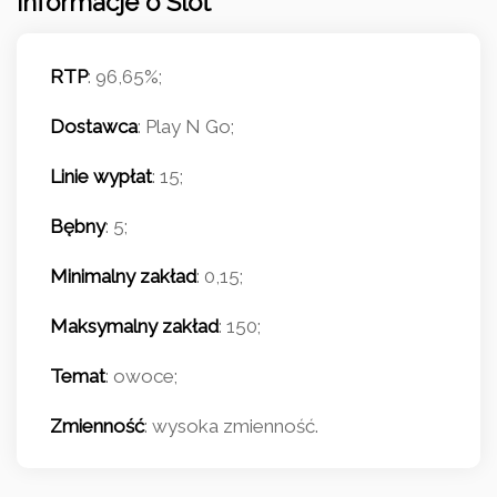
Informacje o Slot
RTP
: 96,65%;
Dostawca
: Play N Go;
Linie wypłat
: 15;
Bębny
: 5;
Minimalny zakład
: 0,15;
Maksymalny zakład
: 150;
Temat
: owoce;
Zmienność
: wysoka zmienność.