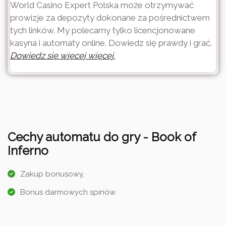
World Casino Expert Polska może otrzymywać
prowizje za depozyty dokonane za pośrednictwem
tych linków. My polecamy tylko licencjonowane
kasyna i automaty online. Dowiedz się prawdy i grać.
Dowiedz się więcej więcej.
Cechy automatu do gry - Book of
Inferno
Zakup bonusowy,
Bonus darmowych spinów.