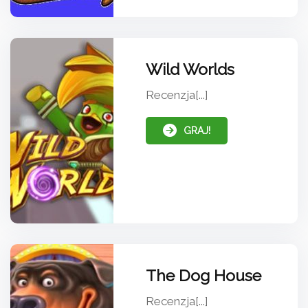
Wild Worlds
Recenzja[...]
GRAJ!
The Dog House
Recenzja[...]