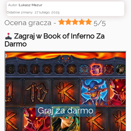
Autor:
Łukasz Mazur
Ostatnie zmiany: 27 lutego, 2025
Ocena gracza -
5/5
Zagraj w Book of Inferno Za
Darmo
Graj za darmo