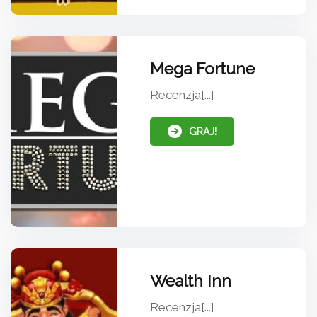
Mega Fortune
Recenzja[...]
GRAJ!
Wealth Inn
Recenzja[...]