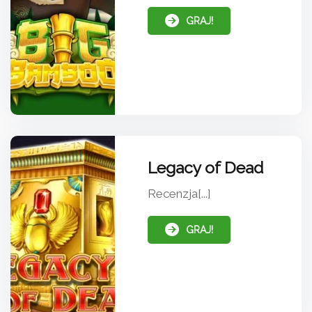
GRAJ!
Legacy of Dead
Recenzja[...]
GRAJ!