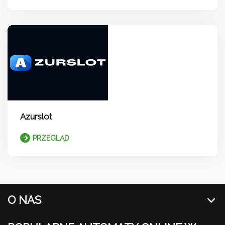
Azurslot
PRZEGLĄD
O NAS