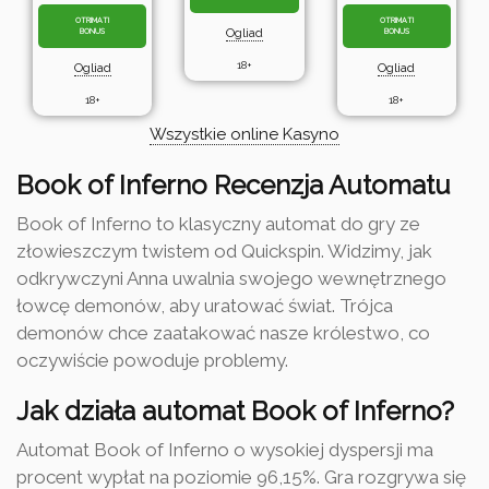
OTRIMATI
OTRIMATI
Ogliad
BONUS
BONUS
18+
Ogliad
Ogliad
18+
18+
Wszystkie online Kasyno
Book of Inferno Recenzja Automatu
Book of Inferno to klasyczny automat do gry ze
złowieszczym twistem od Quickspin. Widzimy, jak
odkrywczyni Anna uwalnia swojego wewnętrznego
łowcę demonów, aby uratować świat. Trójca
demonów chce zaatakować nasze królestwo, co
oczywiście powoduje problemy.
Jak działa automat Book of Inferno?
Automat Book of Inferno o wysokiej dyspersji ma
procent wypłat na poziomie 96,15%. Gra rozgrywa się